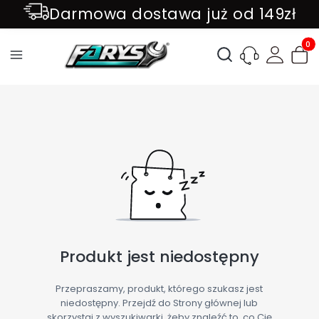
Darmowa dostawa już od 149zł
ZAPISZ SIĘ DO NEWSLETTER !!!
Produ
Otwórz wyszukiwark
Produkt jest niedostępny
Przepraszamy, produkt, którego szukasz jest
niedostępny. Przejdź do Strony głównej lub
skorzystaj z wyszukiwarki, żeby znaleźć to, co Cię