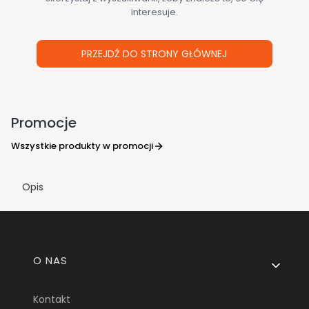
interesuje.
PRZEJDŹ DO STRONY GŁÓWNEJ
Promocje
Wszystkie produkty w promocji
Opis
Linki w stopce
O NAS
Kontakt