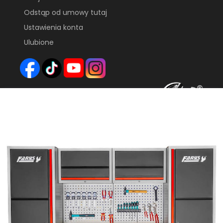
Odstąp od umowy tutaj
Ustawienia konta
Ulubione
FHU FARYS
GAJEC 55
69-110 RZEPIN
EMAIL:
FARYS7@TLEN.PL