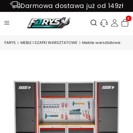
Darmowa dostawa już od 149zł
ZAPISZ SIĘ DO NEWSLETTER !!!
Produ
Otwórz wyszukiwark
FARYS
MEBLE I SZAFKI WARSZTATOWE
Meble warsztatowe