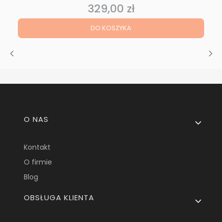
329,00 zł
Cena
DO KOSZYKA
Linki w stopce
O NAS
Kontakt
O firmie
Blog
OBSŁUGA KLIENTA