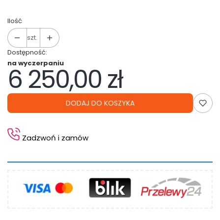
Ilość
szt.
Dostępność:
na wyczerpaniu
6 250,00 zł
Cena
DODAJ DO KOSZYKA
Zadzwoń i zamów