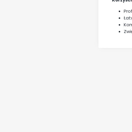
Pro
Łat
Kom
Zwi