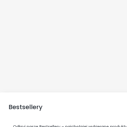
Bestsellery
Odkryj nasze Bestsellery – najchętniej wybierane produkty