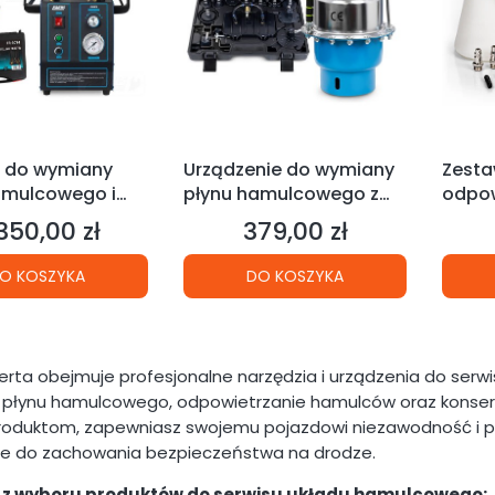
d do wymiany
Urządzenie do wymiany
Zesta
amulcowego i
płynu hamulcowego z
odpow
trzania
ADAPTERAMI FR6070
wymia
350,00 zł
379,00 zł
na
Cena
w FR6073 + 16
hamu
ów FR6074
O KOSZYKA
DO KOSZYKA
erta obejmuje profesjonalne narzędzia i urządzenia do serw
płynu hamulcowego, odpowietrzanie hamulców oraz konser
produktom, zapewniasz swojemu pojazdowi niezawodność i 
e do zachowania bezpieczeństwa na drodze.
i z wyboru produktów do serwisu układu hamulcowego: