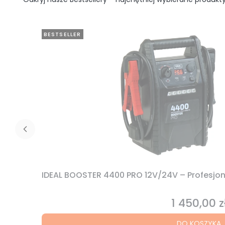
BESTSELLER
IDEAL BOOSTER 4400 PRO 12V/24V – Profesjo
1 450,00 z
Cena
DO KOSZYKA