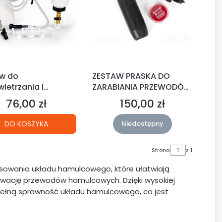
w do
ZESTAW PRASKA DO
ietrzania i
ZARABIANIA PRZEWODÓW
ny płynu
KOŃCÓWEK
76,00 zł
150,00 zł
Cena
Cena
lcowego FR6072
HAMULCOWYCH SAE
FR4166
DO KOSZYKA
Niedostępny
Strona
z 1
isowania układu hamulcowego, które ułatwiają
wację przewodów hamulcowych. Dzięki wysokiej
pełną sprawność układu hamulcowego, co jest