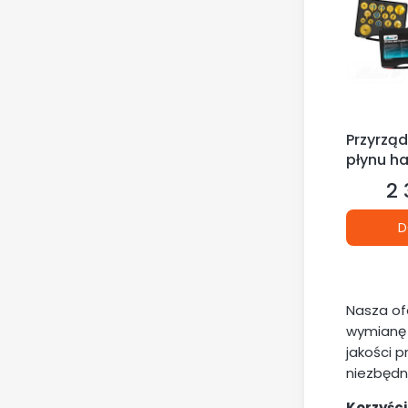
Przyrzą
płynu h
odpowie
2 
Ce
hamulcó
adapter
D
Nasza of
wymianę 
jakości 
niezbędn
Korzyśc