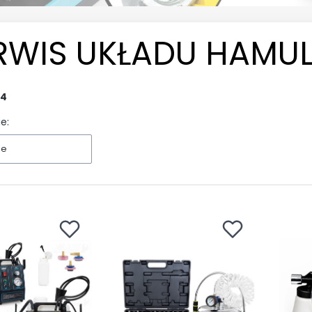
RWIS UKŁADU HAM
4
e:
ne