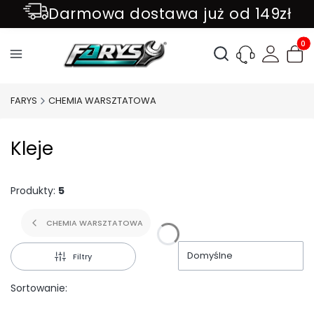
Darmowa dostawa już od 149zł
ZAPISZ SIĘ DO NEWSLETTER !!!
Produ
Otwórz wyszukiwark
FARYS
CHEMIA WARSZTATOWA
Kleje
Produkty:
5
CHEMIA WARSZTATOWA
Domyślne
Filtry
Sortowanie: