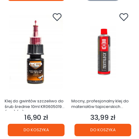
Klej do gwintów szczeliwo do
Mocny, profesjonalny klej do
śrub średnie 10ml KR0605019
materiałów tapicerskich
(32E) (S1) KR 2430
TEXTILECX CX80, 500ml, 48367
16,90 zł
33,99 zł
Cena
Cena
(32D) (S1)
DO KOSZYKA
DO KOSZYKA