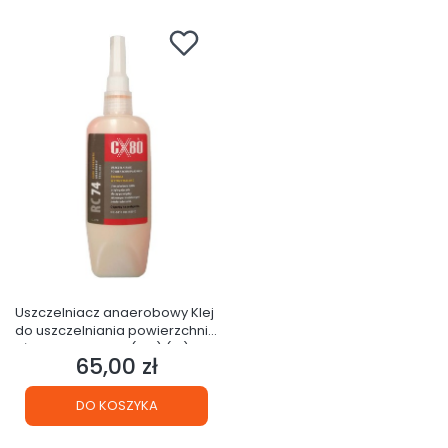
Uszczelniacz anaerobowy Klej
do uszczelniania powierzchni
płaskich CX RC74 (31B) (1S)
65,00 zł
Cena
DO KOSZYKA