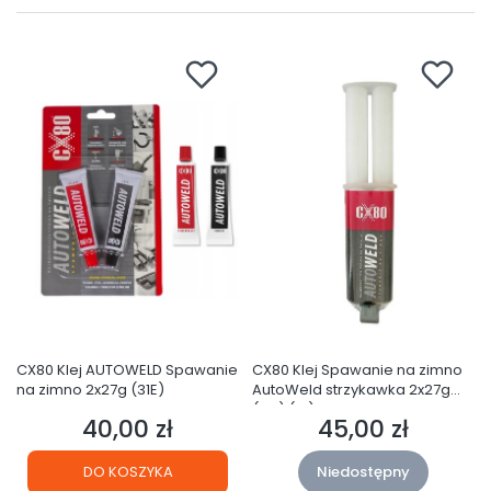
CX80 Klej AUTOWELD Spawanie
CX80 Klej Spawanie na zimno
na zimno 2x27g (31E)
AutoWeld strzykawka 2x27g
(31F) (S1)
40,00 zł
45,00 zł
Cena
Cena
DO KOSZYKA
Niedostępny