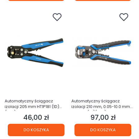
Automatyczny ściągacz
Automatyczny ściągacz
izolacji 205 mm HT1P181 (1D)
izolacji 210 mm, 0.05-10.0 mm2
(S28)
HT1P182 (1D)(S28)
46,00 zł
97,00 zł
Cena
Cena
DO KOSZYKA
DO KOSZYKA