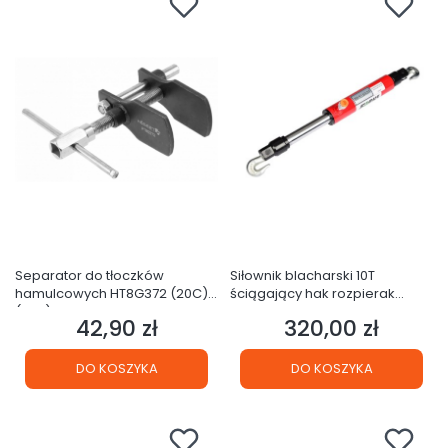
Separator do tłoczków
Siłownik blacharski 10T
hamulcowych HT8G372 (20C)
ściągający hak rozpierak
(S29)
FR5281
42,90 zł
320,00 zł
Cena
Cena
DO KOSZYKA
DO KOSZYKA