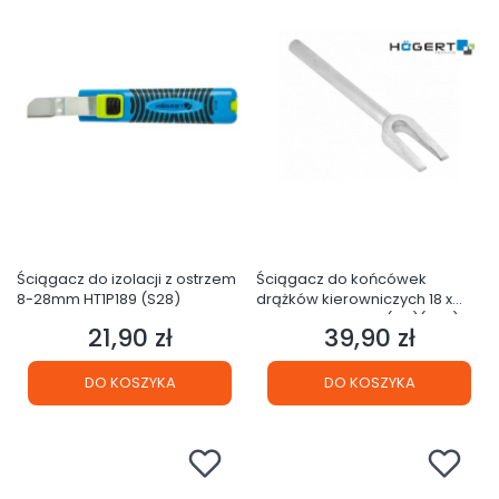
Ściągacz do izolacji z ostrzem
Ściągacz do końcówek
8-28mm HT1P189 (S28)
drążków kierowniczych 18 x
400mm HT8G242 (21F)(S36)
21,90 zł
39,90 zł
Cena
Cena
DO KOSZYKA
DO KOSZYKA