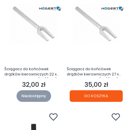
Ściągacz do końcówek
Ściągacz do końcówek
drążków kierowniczych 22 x
drążków kierowniczych 27 x
300mm HT8G240 (21F)(S36)
300mm HT8G241 (21F)(S36)
32,00 zł
35,00 zł
Cena
Cena
Niedostępny
DO KOSZYKA