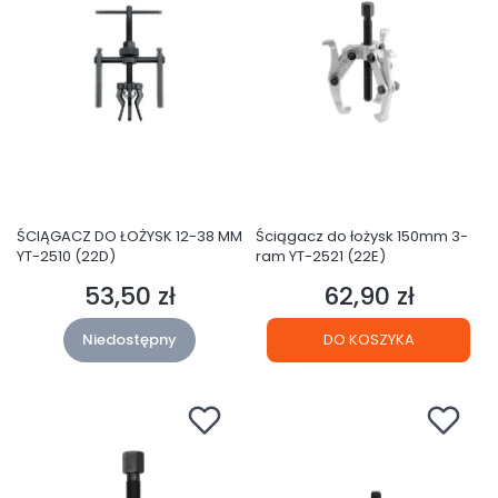
ŚCIĄGACZ DO ŁOŻYSK 12-38 MM
Ściągacz do łożysk 150mm 3-
YT-2510 (22D)
ram YT-2521 (22E)
53,50 zł
62,90 zł
Cena
Cena
Niedostępny
DO KOSZYKA