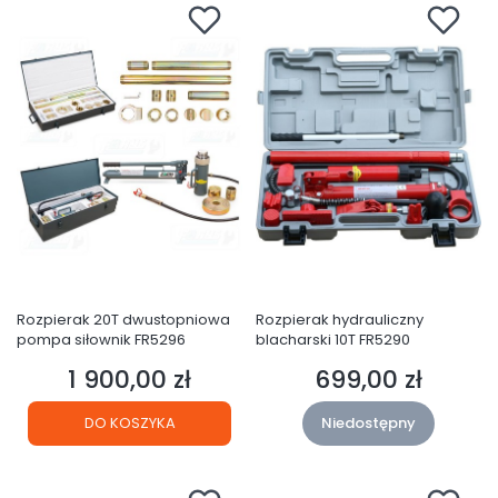
Rozpierak 20T dwustopniowa
Rozpierak hydrauliczny
pompa siłownik FR5296
blacharski 10T FR5290
1 900,00 zł
699,00 zł
Cena
Cena
DO KOSZYKA
Niedostępny