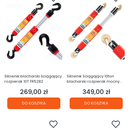
Siłownik blacharski ściągający
Siłownik ściągający 10ton
rozpierak 10T FR5282
blacharski rozpierak mocny
FR5283
269,00 zł
349,00 zł
Cena
Cena
DO KOSZYKA
DO KOSZYKA