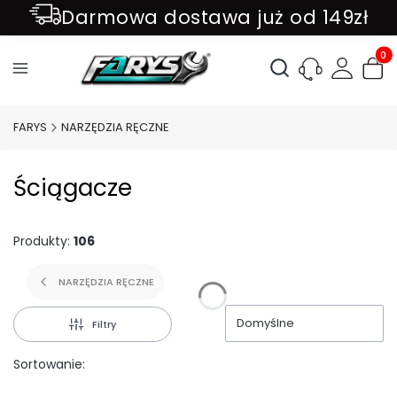
Darmowa dostawa już od 149zł
ZAPISZ SIĘ DO NEWSLETTER !!!
Produ
Otwórz wyszukiwark
FARYS
NARZĘDZIA RĘCZNE
Ściągacze
Produkty:
106
NARZĘDZIA RĘCZNE
Domyślne
Filtry
Sortowanie: