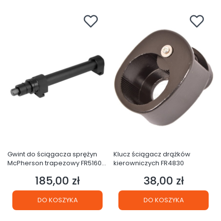
Gwint do ściągacza sprężyn
Klucz ściągacz drążków
McPherson trapezowy FR5160
kierowniczych FR4830
-1
185,00 zł
38,00 zł
Cena
Cena
DO KOSZYKA
DO KOSZYKA