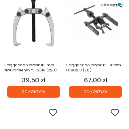
Ściągacz do łożysk 100mm
Ściągacz do łożysk 12 - 18mm
dwuramienny YT-2516 (22D)
HT8G218 (21E)
39,50 zł
67,00 zł
Cena
Cena
DO KOSZYKA
DO KOSZYKA