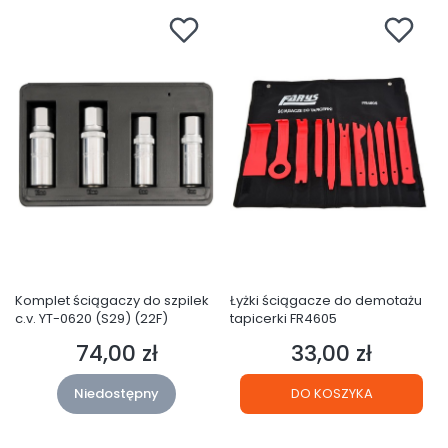
Komplet ściągaczy do szpilek
Łyżki ściągacze do demotażu
c.v. YT-0620 (S29) (22F)
tapicerki FR4605
74,00 zł
33,00 zł
Cena
Cena
Niedostępny
DO KOSZYKA