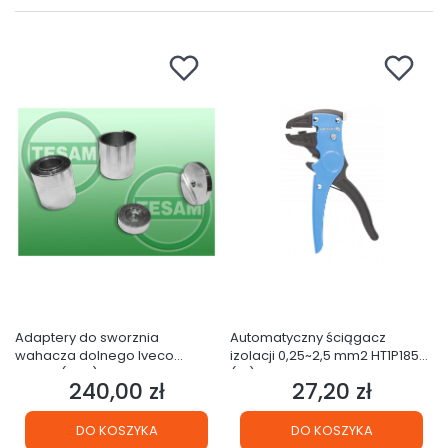
Adaptery do sworznia
Automatyczny ściągacz
wahacza dolnego Iveco
izolacji 0,25~2,5 mm2 HT1P185
TESAM (26C)
(1D)
240,00 zł
27,20 zł
Cena
Cena
DO KOSZYKA
DO KOSZYKA