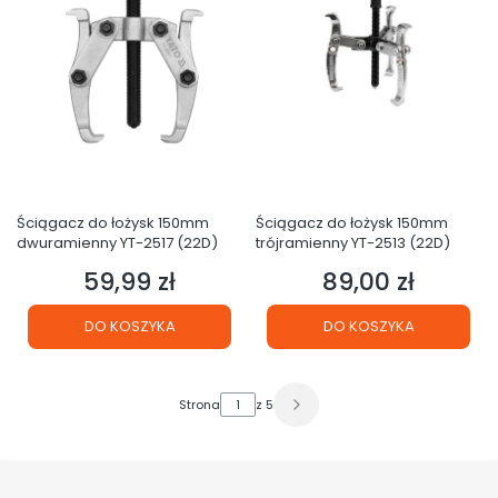
Ściągacz do łożysk 150mm
Ściągacz do łożysk 150mm
dwuramienny YT-2517 (22D)
trójramienny YT-2513 (22D)
59,99 zł
89,00 zł
Cena
Cena
DO KOSZYKA
DO KOSZYKA
Strona
z 5