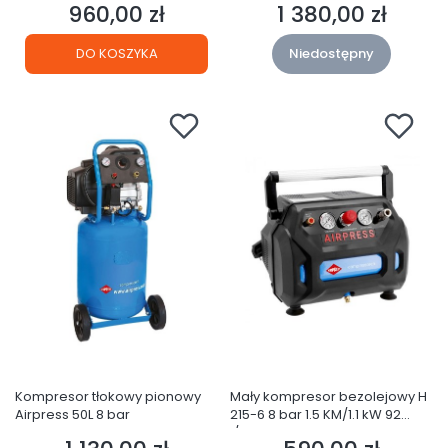
960,00 zł
1 380,00 zł
Cena
Cena
DO KOSZYKA
Niedostępny
Kompresor tłokowy pionowy
Mały kompresor bezolejowy H
Airpress 50L 8 bar
215-6 8 bar 1.5 KM/1.1 kW 92
l/min 6 l BoomBox