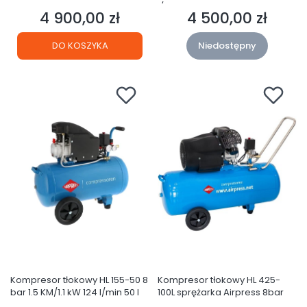
l/min 200 l
4 900,00 zł
4 500,00 zł
Cena
Cena
DO KOSZYKA
Niedostępny
Kompresor tłokowy HL 155-50 8
Kompresor tłokowy HL 425-
bar 1.5 KM/1.1 kW 124 l/min 50 l
100L sprężarka Airpress 8bar