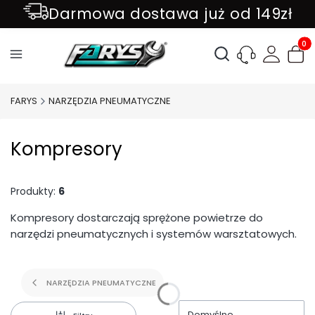
Darmowa dostawa już od 149zł
ZAPISZ SIĘ DO NEWSLETTER !!!
Produ
Otwórz wyszukiwark
FARYS
NARZĘDZIA PNEUMATYCZNE
Kompresory
Produkty:
6
Kompresory dostarczają sprężone powietrze do
narzędzi pneumatycznych i systemów warsztatowych.
NARZĘDZIA PNEUMATYCZNE
Domyślne