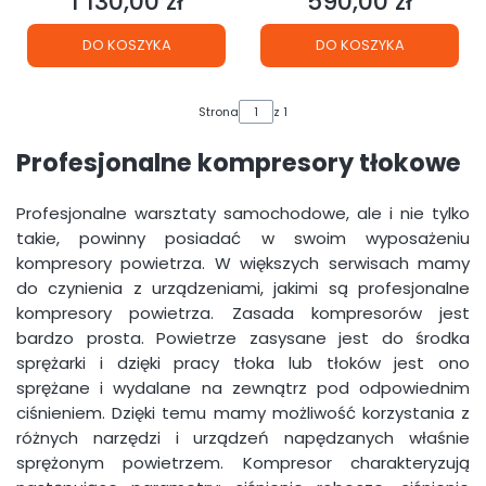
1 130,00 zł
590,00 zł
Cena
Cena
DO KOSZYKA
DO KOSZYKA
Strona
z 1
Profesjonalne kompresory tłokowe
Profesjonalne warsztaty samochodowe, ale i nie tylko
takie, powinny posiadać w swoim wyposażeniu
kompresory powietrza. W większych serwisach mamy
do czynienia z urządzeniami, jakimi są profesjonalne
kompresory powietrza. Zasada kompresorów jest
bardzo prosta. Powietrze zasysane jest do środka
sprężarki i dzięki pracy tłoka lub tłoków jest ono
sprężane i wydalane na zewnątrz pod odpowiednim
ciśnieniem. Dzięki temu mamy możliwość korzystania z
różnych narzędzi i urządzeń napędzanych właśnie
sprężonym powietrzem. Kompresor charakteryzują