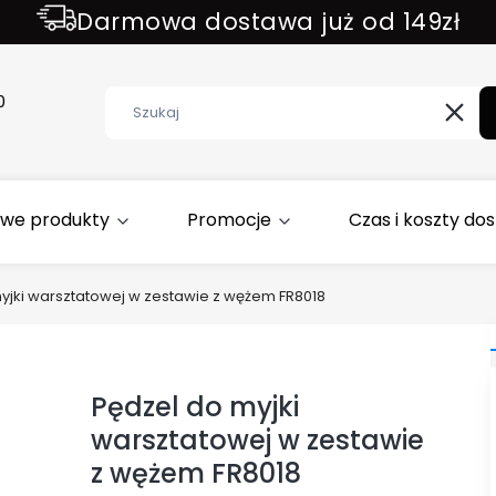
Darmowa dostawa już od 149zł
ZAPISZ SIĘ DO NEWSLETTER !!!
0
Wycz
we produkty
Promocje
Czas i koszty do
yjki warsztatowej w zestawie z wężem FR8018
Etykiety
Pędzel do myjki
warsztatowej w zestawie
z wężem FR8018