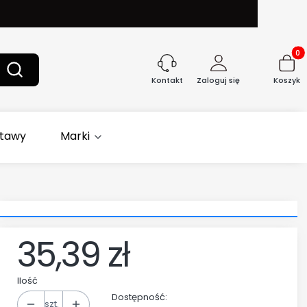
Produk
yść
Szukaj
Zaloguj się
Koszyk
Kontakt
stawy
Marki
35,39 zł
Cena
Ilość
Dostępność:
szt.