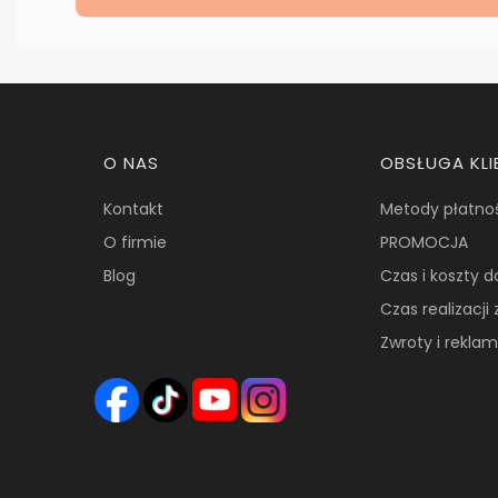
Linki w stopce
O NAS
OBSŁUGA KLI
Kontakt
Metody płatno
O firmie
PROMOCJA
Blog
Czas i koszty 
Czas realizacj
Zwroty i rekla