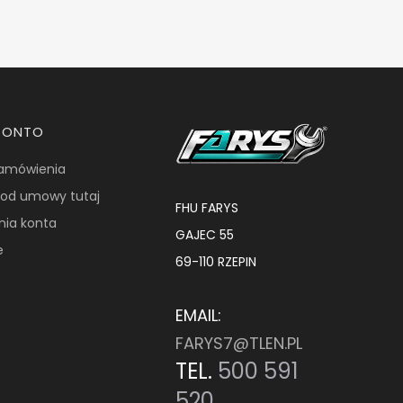
KONTO
zamówienia
od umowy tutaj
FHU FARYS
nia konta
GAJEC 55
e
69-110 RZEPIN
EMAIL:
FARYS7@TLEN.PL
TEL.
500 591
520