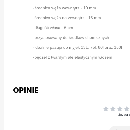
-średnica węża wewnątrz - 10 mm
-średnica węża na zewnątrz - 16 mm
-długość włosa - 6 cm
-przystosowany do środków chemicznych
-idealnie pasuje do myjek 13L, 75l, 80l oraz 150l
-pędzel z twardym ale elastycznym włosem
OPINIE
Liczba 