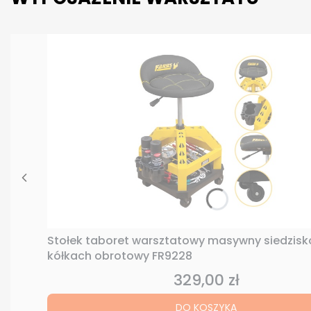
Stołek taboret warsztatowy masywny siedzisk
kółkach obrotowy FR9228
329,00 zł
Cena
DO KOSZYKA