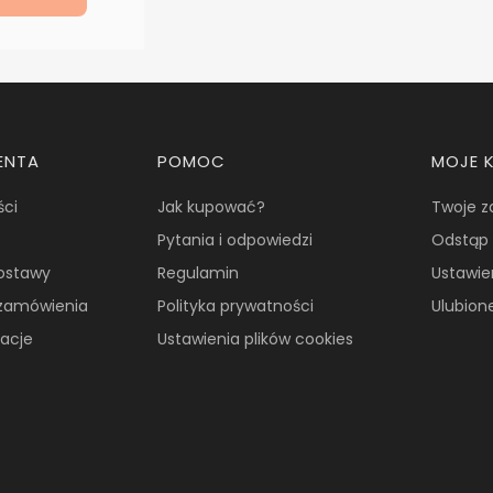
ENTA
POMOC
MOJE 
ści
Jak kupować?
Twoje 
Pytania i odpowiedzi
Odstąp 
dostawy
Regulamin
Ustawie
i zamówienia
Polityka prywatności
Ulubion
macje
Ustawienia plików cookies