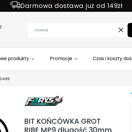
Darmowa dostawa już od 149zł
ZAPISZ SIĘ DO NEWSLETTER !!!
0
Wycz
we produkty
Promocje
Czas i koszty do
R0499
Etykiety
BIT KOŃCÓWKA GROT
RIBE MP9 długość 30mm