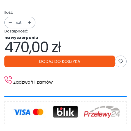
Ilość
szt.
Dostępność:
na wyczerpaniu
470,00 zł
Cena
DODAJ DO KOSZYKA
Zadzwoń i zamów