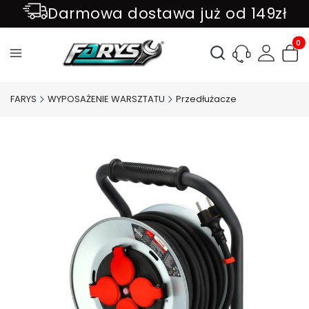
Darmowa dostawa już od 149zł
ZAPISZ SIĘ DO NEWSLETTER !!!
Produ
Otwórz wyszukiwark
FARYS
WYPOSAŻENIE WARSZTATU
Przedłużacze