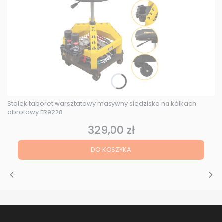
Stołek taboret warsztatowy masywny siedzisko na kółkach
obrotowy FR9228
329,00 zł
Cena
DO KOSZYKA