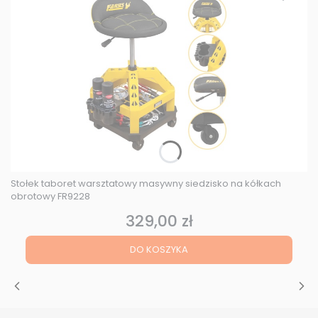
Stołek taboret warsztatowy masywny siedzisko na kółkach
obrotowy FR9228
329,00 zł
Cena
DO KOSZYKA