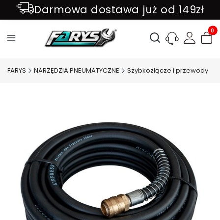
Darmowa dostawa już od 149zł
ZAPISZ SIĘ DO NEWSLETTER !!!
Produ
Otwórz wyszukiwark
FARYS
NARZĘDZIA PNEUMATYCZNE
Szybkozłącze i przewody