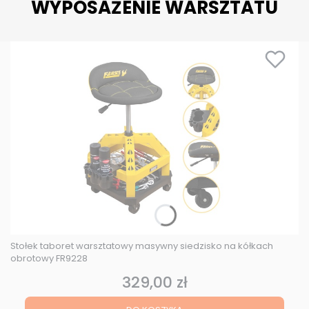
WYPOSAŻENIE WARSZTATU
Stołek taboret warsztatowy masywny siedzisko na kółkach
obrotowy FR9228
329,00 zł
Cena