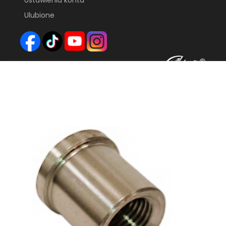
Ulubione
FHU FARYS
GAJEC 55
69-110 RZEPIN
EMAIL:
FARYS7@TLEN.PL
TEL.
500 591 520
Niedostępny