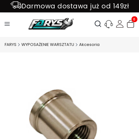
Darmowa dostawa już od 149zł
ZAPISZ SIĘ DO NEWSLETTER !!!
Produ
Otwórz wyszukiwark
FARYS
WYPOSAŻENIE WARSZTATU
Akcesoria