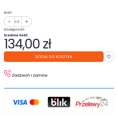
Ilość
szt.
Dostępność:
średnia ilość
134,00 zł
Cena
DODAJ DO KOSZYKA
Zadzwoń i zamów