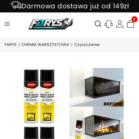
Darmowa dostawa już od 149zł
ZAPISZ SIĘ DO NEWSLETTER !!!
Produ
Otwórz wyszukiwark
FARYS
CHEMIA WARSZTATOWA
Czyszczenie