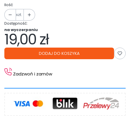
Ilość
szt.
Dostępność:
na wyczerpaniu
19,00 zł
Cena
DODAJ DO KOSZYKA
Zadzwoń i zamów