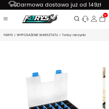
Darmowa dostawa już od 149zł
ZAPISZ SIĘ DO NEWSLETTER !!!
Produ
Otwórz wyszukiwark
FARYS
WYPOSAŻENIE WARSZTATU
Torby i skrzynki